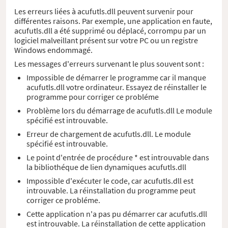
Les erreurs liées à acufutls.dll peuvent survenir pour
différentes raisons. Par exemple, une application en faute,
acufutls.dll a été supprimé ou déplacé, corrompu par un
logiciel malveillant présent sur votre PC ou un registre
Windows endommagé.
Les messages d'erreurs survenant le plus souvent sont :
Impossible de démarrer le programme car il manque
acufutls.dll votre ordinateur. Essayez de réinstaller le
programme pour corriger ce probléme
Problème lors du démarrage de acufutls.dll Le module
spécifié est introuvable.
Erreur de chargement de acufutls.dll. Le module
spécifié est introuvable.
Le point d'entrée de procédure * est introuvable dans
la bibliothéque de lien dynamiques acufutls.dll
Impossible d'exécuter le code, car acufutls.dll est
introuvable. La réinstallation du programme peut
corriger ce probléme.
Cette application n'a pas pu démarrer car acufutls.dll
est introuvable. La réinstallation de cette application