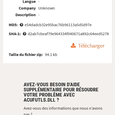
Langue
-
Company
Unknown
Description
-
MD5:
e54dadcb32e95bac76b96113a5d5d97e
SHA-1:
d2ab7cbeaf79e964334f040671a892c64eed5278
Télécharger
Taille du fichier zip:
94.1 kb
AVEZ-VOUS BESOIN D'AIDE
SUPPLÉMENTAIRE POUR RÉSOUDRE
VOTRE PROBLÈME AVEC
ACUFUTLS.DLL ?
Avez-vous des informations que nous n’avons
pas ?