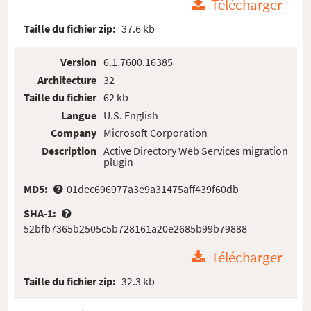
Télécharger
Taille du fichier zip:
37.6 kb
Version
6.1.7600.16385
Architecture
32
Taille du fichier
62 kb
Langue
U.S. English
Company
Microsoft Corporation
Description
Active Directory Web Services migration
plugin
MD5:
01dec696977a3e9a31475aff439f60db
SHA-1:
52bfb7365b2505c5b728161a20e2685b99b79888
Télécharger
Taille du fichier zip:
32.3 kb