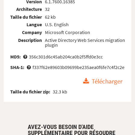
Version
6.1.7600.16385
Architecture
32
Taille du fichier
62 kb
Langue
U.S. English
Company
Microsoft Corporation
Description
Active Directory Web Services migration
plugin
MD5:
356c301d6c45ab204ca0b2f5ffd0e3cc
SHA-1:
f337f62e89603b09699be235aea0f6fe7c4f2c2e
Télécharger
Taille du fichier zip:
32.3 kb
AVEZ-VOUS BESOIN D'AIDE
SUPPLÉMENTAIRE POUR RÉSOUDRE