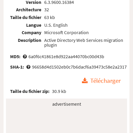
Version
6.3.9600.16384
Architecture
32
Taille du fichier
63 kb
Langue
U.S. English
Company
Microsoft Corporation
Description
Active Directory Web Services migration
plugin
MD5:
6a0f6c41861e8d922aa44070bc00d43b
SHA-1:
96658d4d1502eb0c7b6dacf6a39473c58e2a2317
Télécharger
Taille du fichier zip:
30.9 kb
advertisement