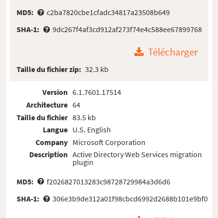
MD5:
c2ba7820cbe1cfadc34817a23508b649
SHA-1:
9dc267f4af3cd912af273f74e4c588ee67899768
Télécharger
Taille du fichier zip:
32.3 kb
Version
6.1.7601.17514
Architecture
64
Taille du fichier
83.5 kb
Langue
U.S. English
Company
Microsoft Corporation
Description
Active Directory Web Services migration
plugin
MD5:
f2026827013283c98728729984a3d6d6
SHA-1:
306e3b9de312a01f98cbcd6992d2688b101e9bf0