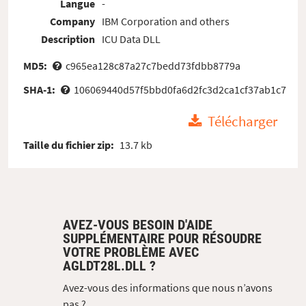
Langue
-
Company
IBM Corporation and others
Description
ICU Data DLL
MD5:
c965ea128c87a27c7bedd73fdbb8779a
SHA-1:
106069440d57f5bbd0fa6d2fc3d2ca1cf37ab1c7
Télécharger
Taille du fichier zip:
13.7 kb
AVEZ-VOUS BESOIN D'AIDE
SUPPLÉMENTAIRE POUR RÉSOUDRE
VOTRE PROBLÈME AVEC
AGLDT28L.DLL ?
Avez-vous des informations que nous n’avons
pas ?