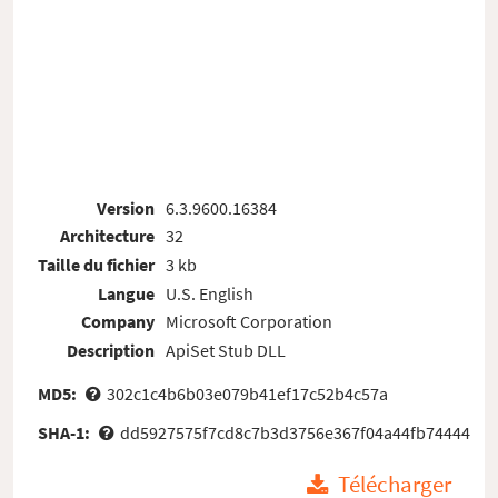
Version
6.3.9600.16384
Architecture
32
Taille du fichier
3 kb
Langue
U.S. English
Company
Microsoft Corporation
Description
ApiSet Stub DLL
MD5:
302c1c4b6b03e079b41ef17c52b4c57a
SHA-1:
dd5927575f7cd8c7b3d3756e367f04a44fb74444
Télécharger