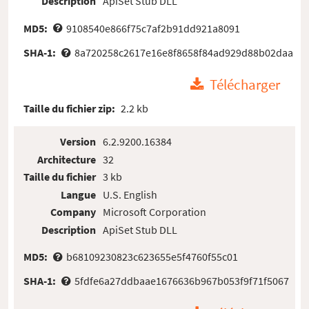
Description
ApiSet Stub DLL
MD5:
9108540e866f75c7af2b91dd921a8091
SHA-1:
8a720258c2617e16e8f8658f84ad929d88b02daa
Télécharger
Taille du fichier zip:
2.2 kb
Version
6.2.9200.16384
Architecture
32
Taille du fichier
3 kb
Langue
U.S. English
Company
Microsoft Corporation
Description
ApiSet Stub DLL
MD5:
b68109230823c623655e5f4760f55c01
SHA-1:
5fdfe6a27ddbaae1676636b967b053f9f71f5067