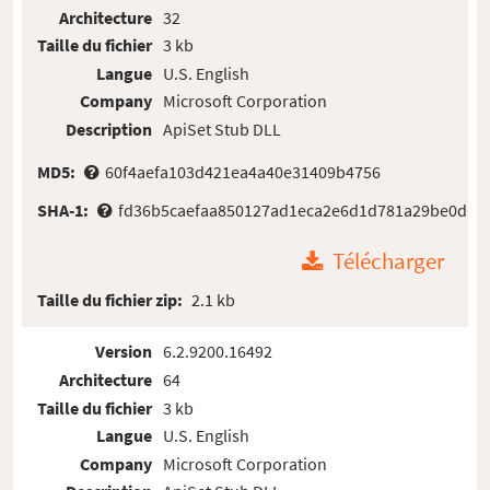
Architecture
32
Taille du fichier
3 kb
Langue
U.S. English
Company
Microsoft Corporation
Description
ApiSet Stub DLL
MD5:
60f4aefa103d421ea4a40e31409b4756
SHA-1:
fd36b5caefaa850127ad1eca2e6d1d781a29be0d
Télécharger
Taille du fichier zip:
2.1 kb
Version
6.2.9200.16492
Architecture
64
Taille du fichier
3 kb
Langue
U.S. English
Company
Microsoft Corporation