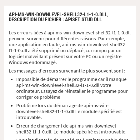
API-MS-WIN-DOWNLEVEL-SHELL32-L1-1-0.DLL,
DESCRIPTION DU FICHIER
: APISET STUB DLL
Les erreurs liées à api-ms-win-downlevel-shell32-l1-1-0.dll
peuvent survenir pour différentes raisons. Par exemple,
une application en faute, api-ms-win-downlevel-shell32-
l1-1-0.dll a été supprimé ou déplacé, corrompu par un
logiciel malveillant présent sur votre PC ou un registre
Windows endommagé.
Les messages d'erreurs survenant le plus souvent sont :
Impossible de démarrer le programme car il manque
api-ms-win-downlevel-shell32-l1-1-0.dll votre
ordinateur. Essayez de réinstaller le programme pour
corriger ce probléme
Problème lors du démarrage de api-ms-win-
downlevel-shell32-l1-1-0.dll Le module spécifié est
introuvable.
Erreur de chargement de api-ms-win-downlevel-
shell32-l1-1-0.dll. Le module spécifié est introuvable.
Le point d'entrée de procédure * est introuvable dans