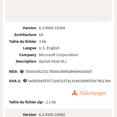
Version
6.3.9600.16384
Architecture
64
Taille du fichier
3 kb
Langue
U.S. English
Company
Microsoft Corporation
Description
ApiSet Stub DLL
MD5:
7b565d9225178585c80f6d84debcb0d7
SHA-1:
9e895b60f3572e83247ac3c4d3d84f55b796134e
Télécharger
Taille du fichier zip:
2.1 kb
Version
6.2.9200.16492