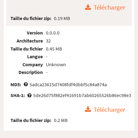
Télécharger
Taille du fichier zip:
0.19 MB
Version
0.0.0.0
Architecture
32
Taille du fichier
0.45 MB
Langue
-
Company
Unknown
Description
-
MD5:
5adca23615d7408fdf4dbbf5c84a874a
SHA-1:
5de26d75f882ef41691b7ab60265526b86ec98e3
Télécharger
Taille du fichier zip:
0.2 MB