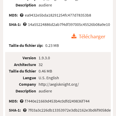
Description
audiere
MD5:
ea9432e5bda18291254fc477d78353b8
SHA-1:
14a55224886d2ab7f4df397005c45526b08a9e10
Télécharger
Taille du fichier zip:
0.23 MB
Version
1.9.3.0
Architecture
32
Taille du fichier
0.46 MB
Langue
U.S. English
Company
http://aegisknight.org/
Description
audiere
MD5:
f7440e21669d453b4c0dfd249836f744
SHA-1:
7f03a3c226db13353972e3db2162e3bd6f9058de