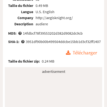
Taille du fichier
0.49 MB
Langue
U.S. English
Company
http://aegisknight.org/
Description
audiere
MD5:
14fdbcf78f39553202d382d9082dc9cb
SHA-1:
3951df90b00b499564ddcbe15bb1d3cf32ff1407
Télécharger
Taille du fichier zip:
0.24 MB
advertisement