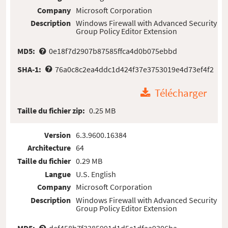
Company
Microsoft Corporation
Description
Windows Firewall with Advanced Security
Group Policy Editor Extension
MD5:
0e18f7d2907b87585ffca4d0b075ebbd
SHA-1:
76a0c8c2ea4ddc1d424f37e3753019e4d73ef4f2
Télécharger
Taille du fichier zip:
0.25 MB
Version
6.3.9600.16384
Architecture
64
Taille du fichier
0.29 MB
Langue
U.S. English
Company
Microsoft Corporation
Description
Windows Firewall with Advanced Security
Group Policy Editor Extension
MD5:
def458b7f3385991d1d5c1dfaa9306ba