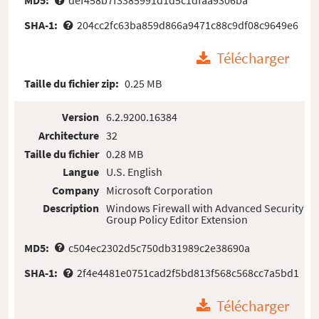
SHA-1:
204cc2fc63ba859d866a9471c88c9df08c9649e6
Télécharger
Taille du fichier zip:
0.25 MB
Version
6.2.9200.16384
Architecture
32
Taille du fichier
0.28 MB
Langue
U.S. English
Company
Microsoft Corporation
Description
Windows Firewall with Advanced Security
Group Policy Editor Extension
MD5:
c504ec2302d5c750db31989c2e38690a
SHA-1:
2f4e4481e0751cad2f5bd813f568c568cc7a5bd1
Télécharger