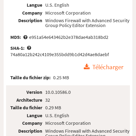
Langue
U.S. English
Company
Microsoft Corporation
Description
Windows Firewall with Advanced Security
Group Policy Editor Extension
MD5:
e951a54e643462b2e378dae4ab318bd2
SHA-1:
74a80a12b242c4109e355bdd9b1d42d4ae8daebf
Télécharger
Taille du fichier zip:
0.25 MB
Version
10.0.10586.0
Architecture
32
Taille du fichier
0.29 MB
Langue
U.S. English
Company
Microsoft Corporation
Description
Windows Firewall with Advanced Security
Group Policy Editor Extension