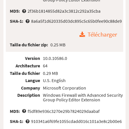
MD5:
2f36b1814855d82a3c3812c292a35cba
SHA-1:
8a6a5f1d620335d03dc895c5c65b0fee90c88de9
Télécharger
Taille du fichier zip:
0.25 MB
Version
10.0.10586.0
Architecture
64
Taille du fichier
0.29 MB
Langue
U.S. English
Company
Microsoft Corporation
Description
Windows Firewall with Advanced Security
Group Policy Editor Extension
MD5:
f5df89e936c3270e29b7824029daabaf
SHA-1:
910341a6f69fe1055cdadd016c101a3e8c2b00e6