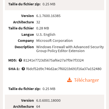
Taille du fichier zip:
0.25 MB
Version
6.1.7600.16385
Architecture
32
Taille du fichier
0.28 MB
Langue
U.S. English
Company
Microsoft Corporation
Description
Windows Firewall with Advanced Security
Group Policy Editor Extension
MD5:
81241e7723d5675af6e27a7f0e7f3324
SHA-1:
f6dcf52d9c746d2ac7f6021b691f16a37a152480
Télécharger
Taille du fichier zip:
0.25 MB
Version
6.0.6001.18000
Architecture
64