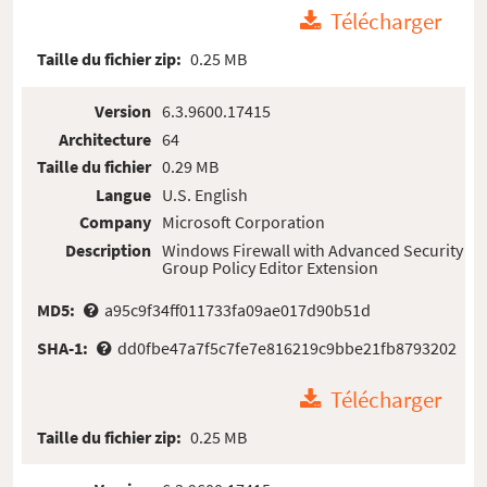
Télécharger
Taille du fichier zip:
0.25 MB
Version
6.3.9600.17415
Architecture
64
Taille du fichier
0.29 MB
Langue
U.S. English
Company
Microsoft Corporation
Description
Windows Firewall with Advanced Security
Group Policy Editor Extension
MD5:
a95c9f34ff011733fa09ae017d90b51d
SHA-1:
dd0fbe47a7f5c7fe7e816219c9bbe21fb8793202
Télécharger
Taille du fichier zip:
0.25 MB