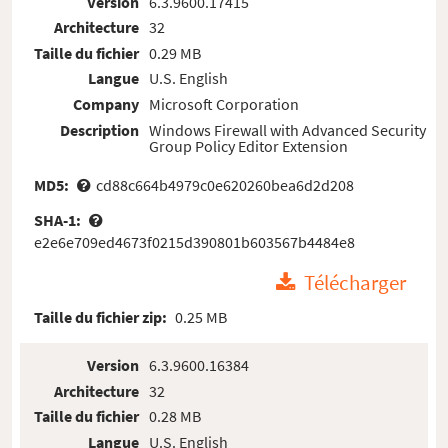
Version
6.3.9600.17415
Architecture
32
Taille du fichier
0.29 MB
Langue
U.S. English
Company
Microsoft Corporation
Description
Windows Firewall with Advanced Security
Group Policy Editor Extension
MD5:
cd88c664b4979c0e620260bea6d2d208
SHA-1:
e2e6e709ed4673f0215d390801b603567b4484e8
Télécharger
Taille du fichier zip:
0.25 MB
Version
6.3.9600.16384
Architecture
32
Taille du fichier
0.28 MB
Langue
U.S. English