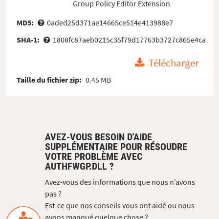
Group Policy Editor Extension
MD5:
0aded25d371ae14665ce514e413988e7
SHA-1:
1808fc87aeb0215c35f79d17763b3727c865e4ca
Télécharger
Taille du fichier zip:
0.45 MB
AVEZ-VOUS BESOIN D'AIDE
SUPPLÉMENTAIRE POUR RÉSOUDRE
VOTRE PROBLÈME AVEC
AUTHFWGP.DLL ?
Avez-vous des informations que nous n’avons
pas ?
Est-ce que nos conseils vous ont aidé ou nous
avons manqué quelque chose ?