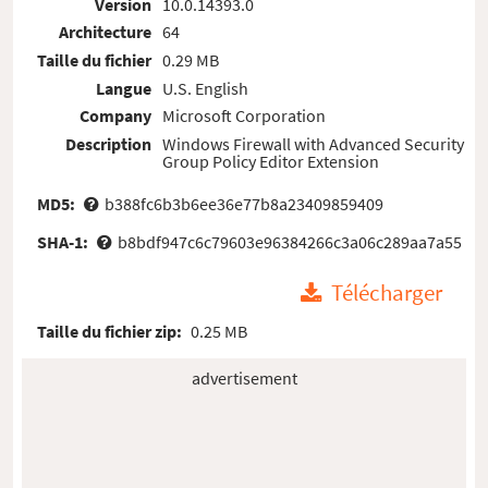
Version
10.0.14393.0
Architecture
64
Taille du fichier
0.29 MB
Langue
U.S. English
Company
Microsoft Corporation
Description
Windows Firewall with Advanced Security
Group Policy Editor Extension
MD5:
b388fc6b3b6ee36e77b8a23409859409
SHA-1:
b8bdf947c6c79603e96384266c3a06c289aa7a55
Télécharger
Taille du fichier zip:
0.25 MB
advertisement