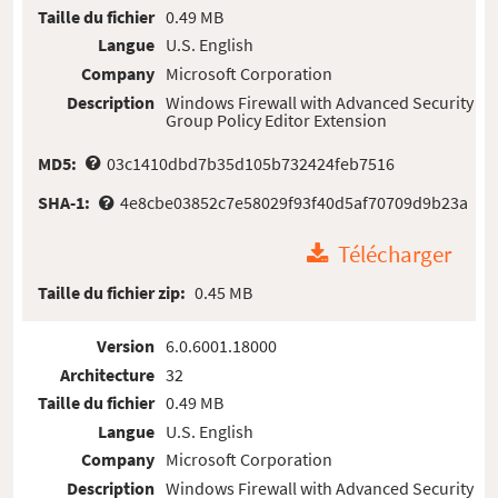
Taille du fichier
0.49 MB
Langue
U.S. English
Company
Microsoft Corporation
Description
Windows Firewall with Advanced Security
Group Policy Editor Extension
MD5:
03c1410dbd7b35d105b732424feb7516
SHA-1:
4e8cbe03852c7e58029f93f40d5af70709d9b23a
Télécharger
Taille du fichier zip:
0.45 MB
Version
6.0.6001.18000
Architecture
32
Taille du fichier
0.49 MB
Langue
U.S. English
Company
Microsoft Corporation
Description
Windows Firewall with Advanced Security