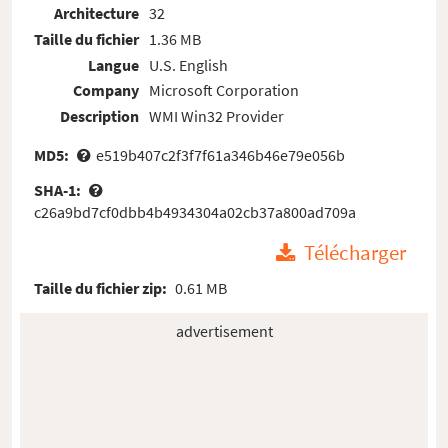
Architecture
32
Taille du fichier
1.36 MB
Langue
U.S. English
Company
Microsoft Corporation
Description
WMI Win32 Provider
MD5:
e519b407c2f3f7f61a346b46e79e056b
SHA-1:
c26a9bd7cf0dbb4b4934304a02cb37a800ad709a
Télécharger
Taille du fichier zip:
0.61 MB
advertisement