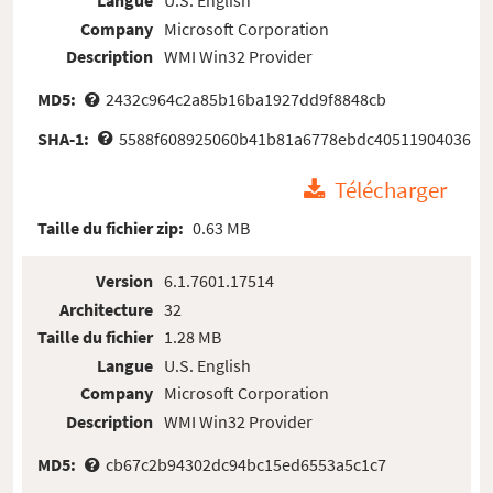
Langue
U.S. English
Company
Microsoft Corporation
Description
WMI Win32 Provider
MD5:
2432c964c2a85b16ba1927dd9f8848cb
SHA-1:
5588f608925060b41b81a6778ebdc40511904036
Télécharger
Taille du fichier zip:
0.63 MB
Version
6.1.7601.17514
Architecture
32
Taille du fichier
1.28 MB
Langue
U.S. English
Company
Microsoft Corporation
Description
WMI Win32 Provider
MD5:
cb67c2b94302dc94bc15ed6553a5c1c7