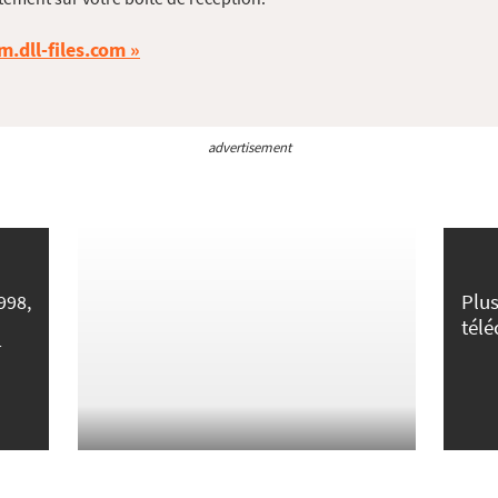
m.dll-files.com
advertisement
Plus
998,
tél
r