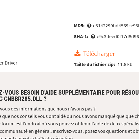
MD5:
e3142299bd4569ce93
SHA-1:
e9c3deed0f17d8d9
Télécharger
er Driver
Taille du fichier zip:
11.6 kb
Z-VOUS BESOIN D'AIDE SUPPLÉMENTAIRE POUR RÉSO
C CNBBR285.DLL ?
vous des informations que nous n’avons pas ?
e que nos conseils vous ont aidé ou nous avons manqué quelque c
 forum est l'endroit où vous pouvez obtenir l'aide de deux spécialis
 communauté en général. Inscrivez-vous, posez vos questions et ob
tement sur votre boîte de réception.