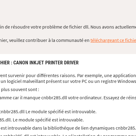
in de résoudre votre problème de fichier dll. Nous avons actuelleme
chier, veuillez contribuer à la communauté en
téléchargeant ce fichie
CHIER
: CANON INKJET PRINTER DRIVER
ent survenir pour différentes raisons. Par exemple, une application
un logiciel malveillant présent sur votre PC ou un registre Wind
 plus souvent sont :
amme car il manque cnbbr285.dll votre ordinateur. Essayez de réin
nbbr285.dll Le module spécifié est introuvable.
.dll. Le module spécifié est introuvable.
 est introuvable dans la bibliothéque de lien dynamiques cnbbr285.