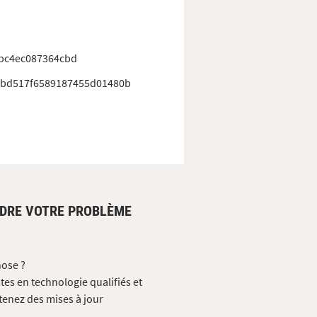
bc4ec087364cbd
6bd517f6589187455d01480b
UDRE VOTRE PROBLÈME
hose ?
tes en technologie qualifiés et
tenez des mises à jour