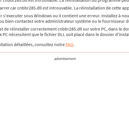
ar cnbbr285.dll est introuvable. La réinstallation du programme peu
rrer car cnbbr285.dll est introuvable. La réinstallation de cette ap
r s'executer sous Windows ou il contient une erreur. Installez à n
 ou bien contactez votre administrateur système ou le fournisseur d
est de réinstaller correctement cnbbr285.dll sur votre PC, dans le 
PC nécessitent que le fichier DLL soit placé dans le dossier d'inst
llation détaillées, consultez notre
FAQ
.
advertisement