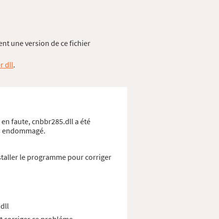
nt une version de ce fichier
r dll
.
 en faute, cnbbr285.dll a été
ows endommagé.
staller le programme pour corriger
dll