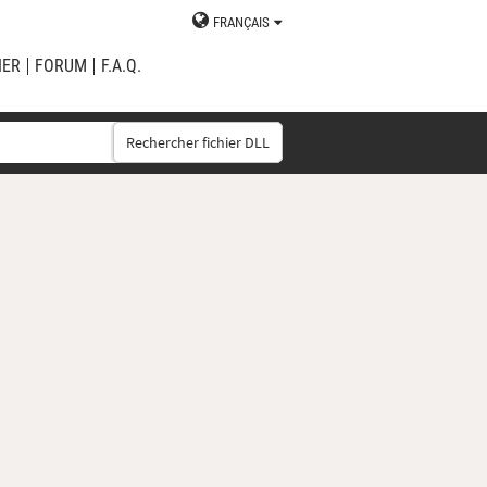
FRANÇAIS
IER
FORUM
F.A.Q.
Rechercher fichier DLL