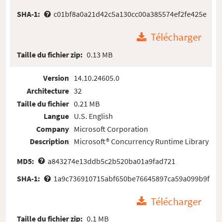
SHA-1:
c01bf8a0a21d42c5a130cc00a385574ef2fe425e
Télécharger
Taille du fichier zip:
0.13 MB
Version
14.10.24605.0
Architecture
32
Taille du fichier
0.21 MB
Langue
U.S. English
Company
Microsoft Corporation
Description
Microsoft® Concurrency Runtime Library
MD5:
a843274e13ddb5c2b520ba01a9fad721
SHA-1:
1a9c736910715abf650be76645897ca59a099b9f
Télécharger
Taille du fichier zip:
0.1 MB