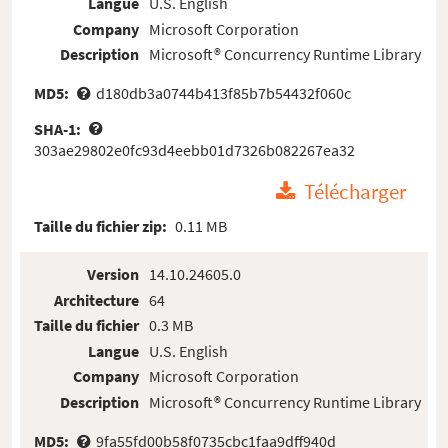
Langue
U.S. English
Company
Microsoft Corporation
Description
Microsoft® Concurrency Runtime Library
MD5:
d180db3a0744b413f85b7b54432f060c
SHA-1:
303ae29802e0fc93d4eebb01d7326b082267ea32
Télécharger
Taille du fichier zip:
0.11 MB
Version
14.10.24605.0
Architecture
64
Taille du fichier
0.3 MB
Langue
U.S. English
Company
Microsoft Corporation
Description
Microsoft® Concurrency Runtime Library
MD5:
9fa55fd00b58f0735cbc1faa9dff940d