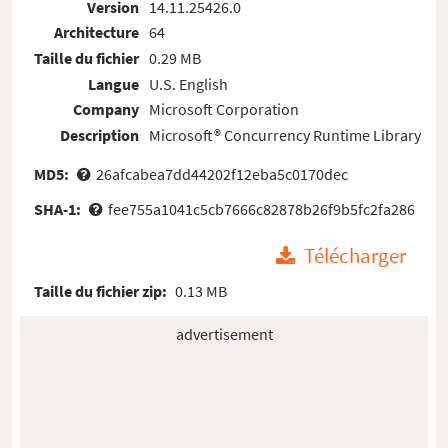
Version
14.11.25426.0
Architecture
64
Taille du fichier
0.29 MB
Langue
U.S. English
Company
Microsoft Corporation
Description
Microsoft® Concurrency Runtime Library
MD5:
26afcabea7dd44202f12eba5c0170dec
SHA-1:
fee755a1041c5cb7666c82878b26f9b5fc2fa286
Télécharger
Taille du fichier zip:
0.13 MB
advertisement