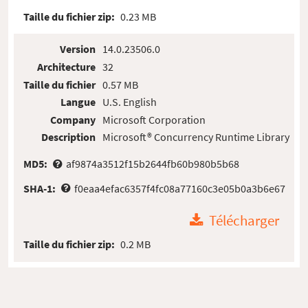
Taille du fichier zip:
0.23 MB
Version
14.0.23506.0
Architecture
32
Taille du fichier
0.57 MB
Langue
U.S. English
Company
Microsoft Corporation
Description
Microsoft® Concurrency Runtime Library
MD5:
af9874a3512f15b2644fb60b980b5b68
SHA-1:
f0eaa4efac6357f4fc08a77160c3e05b0a3b6e67
Télécharger
Taille du fichier zip:
0.2 MB