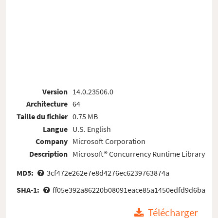
Version
14.0.23506.0
Architecture
64
Taille du fichier
0.75 MB
Langue
U.S. English
Company
Microsoft Corporation
Description
Microsoft® Concurrency Runtime Library
MD5:
3cf472e262e7e8d4276ec6239763874a
SHA-1:
ff05e392a86220b08091eace85a1450edfd9d6ba
Télécharger