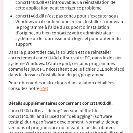
concrt140d.dll est introuvable. La réinstallation de
cette application peut corriger ce problème
concrt140d.dll n'est pas concu pour s'executer sous
Windows ou il contient une erreur. Installez à nouveau
le programme à l'aide du support d'installation
d'origine, ou bien contactez votre administrateur
système ou le fournisseur du logiciel pour obtenir du
support.
Dans la plupart des cas, la solution est de réinstaller
correctement concrt140d.dll sur votre PC, dans le dossier
système Windows. D'autre part, certains programmes
comme les jeux PC nécessitent que le fichier DLL soit placé
dans le dossier d'installation du jeu/programme.
Pour obtenir des instructions d'installation détaillées,
consultez notre
FAQ
.
Détails supplémentaires concernant concrt140d.dll:
concrt140d.dll is a "debug"-version of the file
concrt140.dll, and is used for "debugging" (software
testing) during software development. Normally, debug
versions of programs are not meant to be distributed.
Release versions should not make use of debug dll files. If