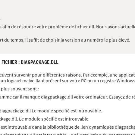
L
 afin de résoudre votre problème de fichier dll. Nous avons actuell
 du temps, il suffit de choisir la version au numéro le plus élevé.
 FICHIER
: DIAGPACKAGE.DLL
peuvent survenir pour différentes raisons. Par exemple, une applicat
un logiciel malveillant présent sur votre PC ou un registre Wind
 plus souvent sont :
amme car il manque diagpackage.dll votre ordinateur. Essayez de r
iagpackage.dll Le module spécifié est introuvable.
age.dll. Le module spécifié est introuvable.
 est introuvable dans la bibliothéque de lien dynamiques diagpacka