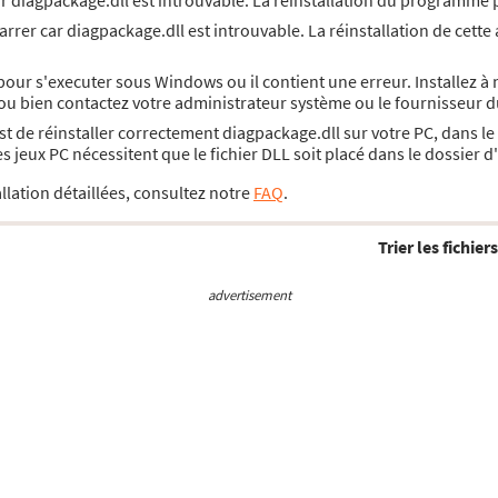
ar diagpackage.dll est introuvable. La réinstallation du programme 
rrer car diagpackage.dll est introuvable. La réinstallation de cette 
pour s'executer sous Windows ou il contient une erreur. Installez 
 ou bien contactez votre administrateur système ou le fournisseur d
 est de réinstaller correctement diagpackage.dll sur votre PC, dans 
jeux PC nécessitent que le fichier DLL soit placé dans le dossier 
llation détaillées, consultez notre
FAQ
.
Trier les fichiers
advertisement