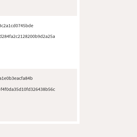
3c2a1cd0745bde
d284fa2c2128200b9d2a25a
a1e0b3eacfa84b
f4f0da35d10fd326438b56c