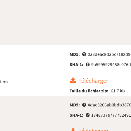
MD5:
0a8deac8dabc7182d9
SHA-1:
9a5995929458c076d
Télécharger
tion
Taille du fichier zip:
61.7 kb
MD5:
4dae3266ab0bdb3876
SHA-1:
1748737e77775249