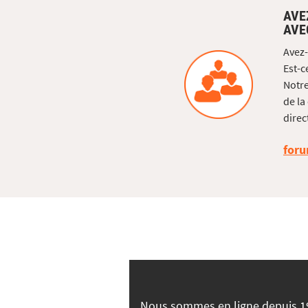
AVE
AVE
Avez-
Est-c
Notre
de la
direc
foru
Nous sommes en ligne depuis 1