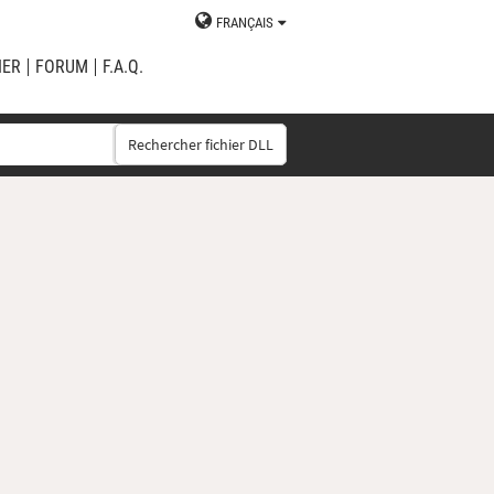
FRANÇAIS
IER
FORUM
F.A.Q.
Rechercher fichier DLL