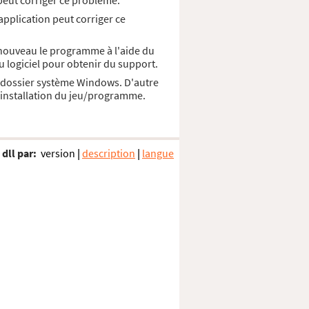
peut corriger ce probléme.
application peut corriger ce
à nouveau le programme à l'aide du
u logiciel pour obtenir du support.
le dossier système Windows. D'autre
d'installation du jeu/programme.
 dll par:
version
|
description
|
langue