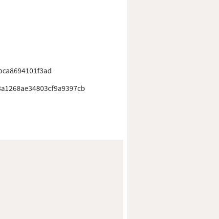
bca8694101f3ad
8a1268ae34803cf9a9397cb