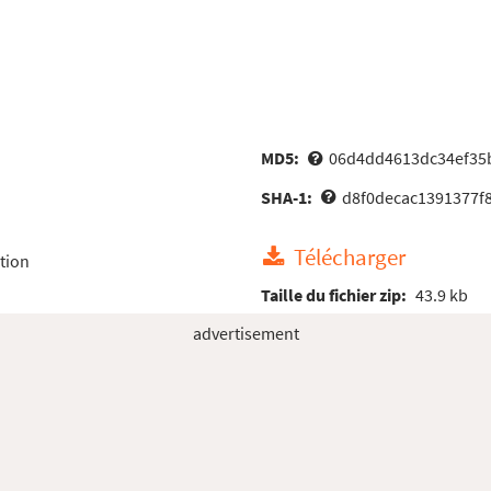
MD5:
06d4dd4613dc34ef35
SHA-1:
d8f0decac1391377f
Télécharger
tion
Taille du fichier zip:
43.9 kb
advertisement