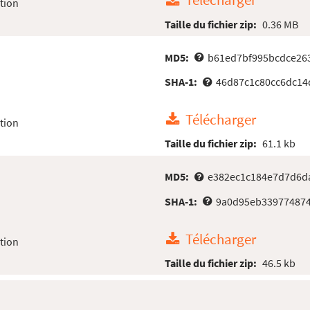
Télécharger
tion
Taille du fichier zip:
0.36 MB
MD5:
b61ed7bf995bcdce26
SHA-1:
46d87c1c80cc6dc14
Télécharger
tion
Taille du fichier zip:
61.1 kb
MD5:
e382ec1c184e7d7d6d
SHA-1:
9a0d95eb339774874
Télécharger
tion
Taille du fichier zip:
46.5 kb