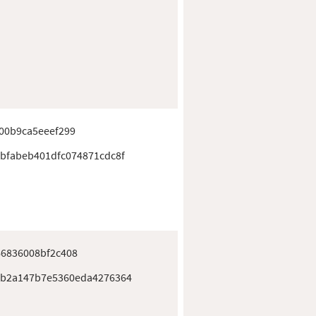
00b9ca5eeef299
bfabeb401dfc074871cdc8f
6836008bf2c408
1b2a147b7e5360eda4276364