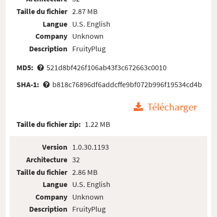
Taille du fichier
2.87 MB
Langue
U.S. English
Company
Unknown
Description
FruityPlug
MD5:
521d8bf426f106ab43f3c672663c0010
SHA-1:
b818c76896df6addcffe9bf072b996f19534cd4b
Télécharger
Taille du fichier zip:
1.22 MB
Version
1.0.30.1193
Architecture
32
Taille du fichier
2.86 MB
Langue
U.S. English
Company
Unknown
Description
FruityPlug