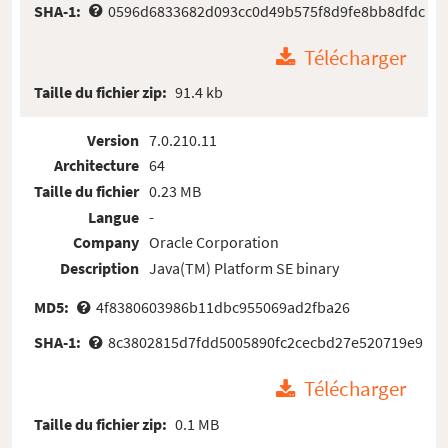
SHA-1:
0596d6833682d093cc0d49b575f8d9fe8bb8dfdc
Télécharger
Taille du fichier zip:
91.4 kb
Version
7.0.210.11
Architecture
64
Taille du fichier
0.23 MB
Langue
-
Company
Oracle Corporation
Description
Java(TM) Platform SE binary
MD5:
4f8380603986b11dbc955069ad2fba26
SHA-1:
8c3802815d7fdd5005890fc2cecbd27e520719e9
Télécharger
Taille du fichier zip:
0.1 MB