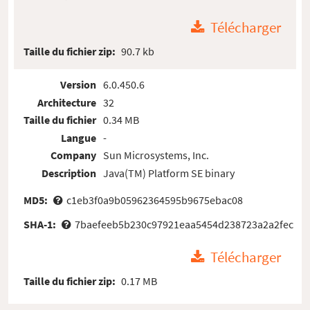
Télécharger
Taille du fichier zip:
90.7 kb
Version
6.0.450.6
Architecture
32
Taille du fichier
0.34 MB
Langue
-
Company
Sun Microsystems, Inc.
Description
Java(TM) Platform SE binary
MD5:
c1eb3f0a9b05962364595b9675ebac08
SHA-1:
7baefeeb5b230c97921eaa5454d238723a2a2fec
Télécharger
Taille du fichier zip:
0.17 MB