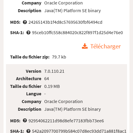
Company
Oracle Corporation
Description
Java(TM) Platform SE binary
MD5:
24265143b1f4d8c57695630fbf6494cd
SHA-1:
95ceb10ffc558c884020c822f897f1d25d4e76e0
Télécharger
Taille du fichier zip:
79.7 kb
Version
7.0.110.21
Architecture
64
Taille du fichier
0.19 MB
Langue
-
Company
Oracle Corporation
Description
Java(TM) Platform SE binary
MD5:
92954062211d98d8efe77183fbb73ee6
SHA-1:
542a2097700799b584c07d8ec93dd71a881f8ac1