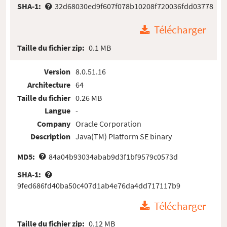
SHA-1:
32d68030ed9f607f078b10208f720036fdd03778
Télécharger
Taille du fichier zip:
0.1 MB
Version
8.0.51.16
Architecture
64
Taille du fichier
0.26 MB
Langue
-
Company
Oracle Corporation
Description
Java(TM) Platform SE binary
MD5:
84a04b93034abab9d3f1bf9579c0573d
SHA-1:
9fed686fd40ba50c407d1ab4e76da4dd717117b9
Télécharger
Taille du fichier zip:
0.12 MB