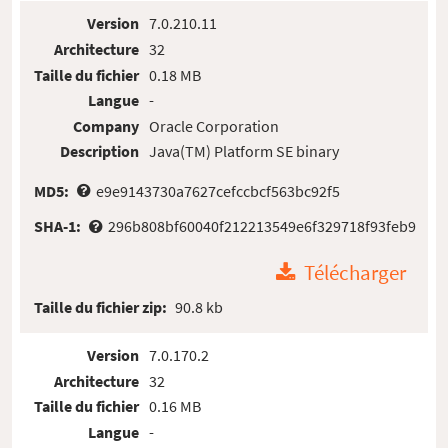
Version
7.0.210.11
Architecture
32
Taille du fichier
0.18 MB
Langue
-
Company
Oracle Corporation
Description
Java(TM) Platform SE binary
MD5:
e9e9143730a7627cefccbcf563bc92f5
SHA-1:
296b808bf60040f212213549e6f329718f93feb9
Télécharger
Taille du fichier zip:
90.8 kb
Version
7.0.170.2
Architecture
32
Taille du fichier
0.16 MB
Langue
-