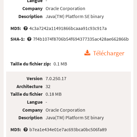
Langue
-
Company
Oracle Corporation
Description
Java(TM) Platform SE binary
MD5:
4c3a7242a11491866bcaaa91c93c917a
SHA-1:
7f4b1074f8706b54f694377335ac428ae662866b
Télécharger
Taille du fichier zip:
0.1 MB
Version
7.0.250.17
Architecture
32
Taille du fichier
0.18 MB
Langue
-
Company
Oracle Corporation
Description
Java(TM) Platform SE binary
MD5:
b7ea1e434e01e7ac693bca0bc506fa89