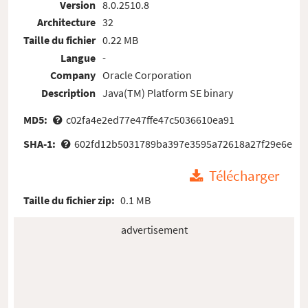
Version
8.0.2510.8
Architecture
32
Taille du fichier
0.22 MB
Langue
-
Company
Oracle Corporation
Description
Java(TM) Platform SE binary
MD5:
c02fa4e2ed77e47ffe47c5036610ea91
SHA-1:
602fd12b5031789ba397e3595a72618a27f29e6e
Télécharger
Taille du fichier zip:
0.1 MB
advertisement