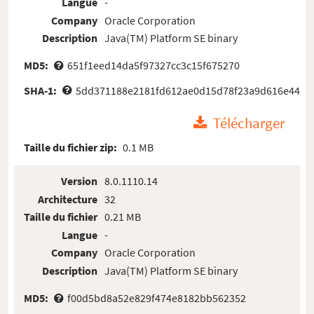
Langue
-
Company
Oracle Corporation
Description
Java(TM) Platform SE binary
MD5:
651f1eed14da5f97327cc3c15f675270
SHA-1:
5dd371188e2181fd612ae0d15d78f23a9d616e44
Télécharger
Taille du fichier zip:
0.1 MB
Version
8.0.1110.14
Architecture
32
Taille du fichier
0.21 MB
Langue
-
Company
Oracle Corporation
Description
Java(TM) Platform SE binary
MD5:
f00d5bd8a52e829f474e8182bb562352