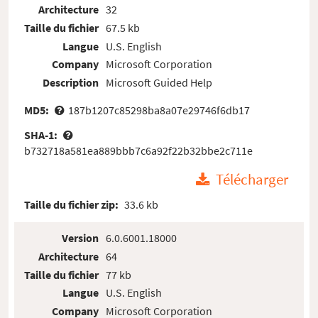
Architecture
32
Taille du fichier
67.5 kb
Langue
U.S. English
Company
Microsoft Corporation
Description
Microsoft Guided Help
MD5:
187b1207c85298ba8a07e29746f6db17
SHA-1:
b732718a581ea889bbb7c6a92f22b32bbe2c711e
Télécharger
Taille du fichier zip:
33.6 kb
Version
6.0.6001.18000
Architecture
64
Taille du fichier
77 kb
Langue
U.S. English
Company
Microsoft Corporation