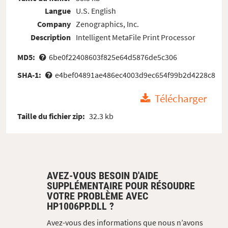
Langue
U.S. English
Company
Zenographics, Inc.
Description
Intelligent MetaFile Print Processor
MD5:
6be0f22408603f825e64d5876de5c306
SHA-1:
e4bef04891ae486ec4003d9ec654f99b2d4228c8
Télécharger
Taille du fichier zip:
32.3 kb
AVEZ-VOUS BESOIN D'AIDE
SUPPLÉMENTAIRE POUR RÉSOUDRE
VOTRE PROBLÈME AVEC
HP1006PP.DLL ?
Avez-vous des informations que nous n’avons