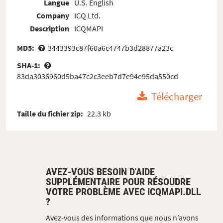
Langue
U.S. English
Company
ICQ Ltd.
Description
ICQMAPI
MD5:
3443393c87f60a6c4747b3d28877a23c
SHA-1:
83da3036960d5ba47c2c3eeb7d7e94e95da550cd
Télécharger
Taille du fichier zip:
22.3 kb
AVEZ-VOUS BESOIN D'AIDE
SUPPLÉMENTAIRE POUR RÉSOUDRE
VOTRE PROBLÈME AVEC ICQMAPI.DLL
?
Avez-vous des informations que nous n’avons