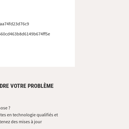
aa74fd23d76c9
660cd463b8d6149b674ff5e
UDRE VOTRE PROBLÈME
hose ?
tes en technologie qualifiés et
tenez des mises à jour