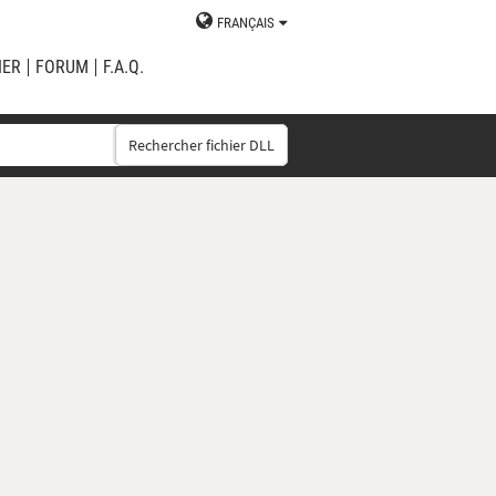
FRANÇAIS
IER
FORUM
F.A.Q.
Rechercher fichier DLL