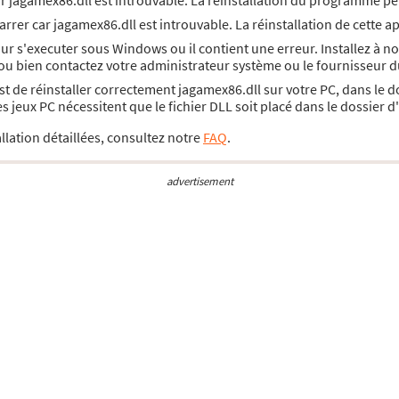
ar jagamex86.dll est introuvable. La réinstallation du programme pe
rrer car jagamex86.dll est introuvable. La réinstallation de cette a
ur s'executer sous Windows ou il contient une erreur. Installez à 
 ou bien contactez votre administrateur système ou le fournisseur d
 est de réinstaller correctement jagamex86.dll sur votre PC, dans le
jeux PC nécessitent que le fichier DLL soit placé dans le dossier 
llation détaillées, consultez notre
FAQ
.
advertisement