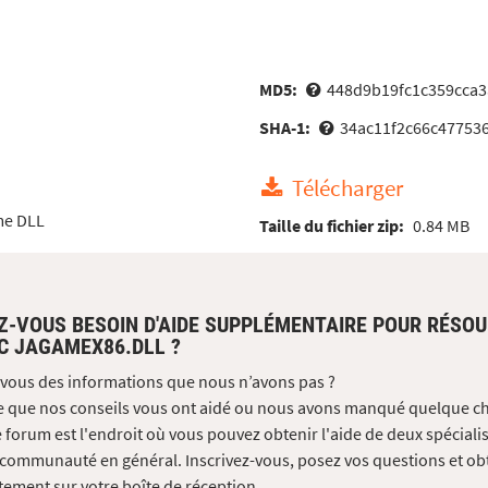
MD5:
448d9b19fc1c359cca3
SHA-1:
34ac11f2c66c47753
Télécharger
me DLL
Taille du fichier zip:
0.84 MB
Z-VOUS BESOIN D'AIDE SUPPLÉMENTAIRE POUR RÉSO
C JAGAMEX86.DLL ?
vous des informations que nous n’avons pas ?
e que nos conseils vous ont aidé ou nous avons manqué quelque c
 forum est l'endroit où vous pouvez obtenir l'aide de deux spécialis
 communauté en général. Inscrivez-vous, posez vos questions et ob
tement sur votre boîte de réception.