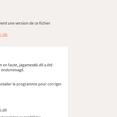
ent une version de ce fichier
r dll
.
n en faute, jagamex86.dll a été
ows endommagé.
nstaller le programme pour corriger
.dll