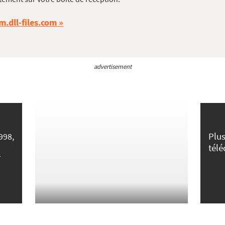
m.dll-files.com
advertisement
Plus
998,
tél
r