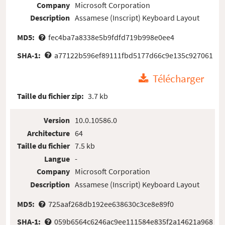
Company
Microsoft Corporation
Description
Assamese (Inscript) Keyboard Layout
MD5:
fec4ba7a8338e5b9fdfd719b998e0ee4
SHA-1:
a77122b596ef89111fbd5177d66c9e135c927061
Télécharger
Taille du fichier zip:
3.7 kb
Version
10.0.10586.0
Architecture
64
Taille du fichier
7.5 kb
Langue
-
Company
Microsoft Corporation
Description
Assamese (Inscript) Keyboard Layout
MD5:
725aaf268db192ee638630c3ce8e89f0
SHA-1:
059b6564c6246ac9ee111584e835f2a14621a968