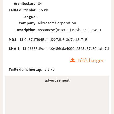
Architecture
64
Taille du fichier
7.5 kb
Langue
-
Company
Microsoft Corporation
Description
Assamese (Inscript) Keyboard Layout
MD5:
0e87d7f945af4d2278b6c3d7ccf3c715
SHA-1:
46655d9deefb0466cda4090e2545a57c80bbfb7d
Télécharger
Taille du fichier zip:
3.8 kb
advertisement