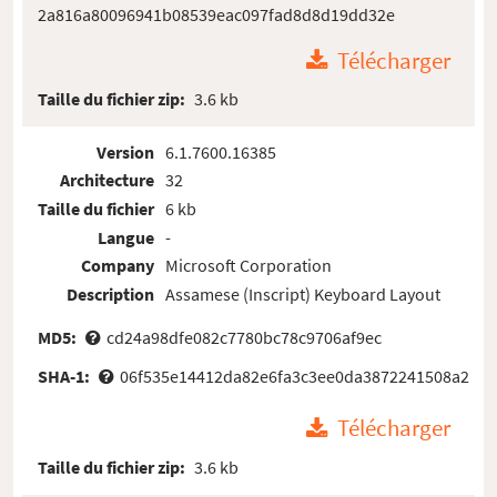
2a816a80096941b08539eac097fad8d8d19dd32e
Télécharger
Taille du fichier zip:
3.6 kb
Version
6.1.7600.16385
Architecture
32
Taille du fichier
6 kb
Langue
-
Company
Microsoft Corporation
Description
Assamese (Inscript) Keyboard Layout
MD5:
cd24a98dfe082c7780bc78c9706af9ec
SHA-1:
06f535e14412da82e6fa3c3ee0da3872241508a2
Télécharger
Taille du fichier zip:
3.6 kb