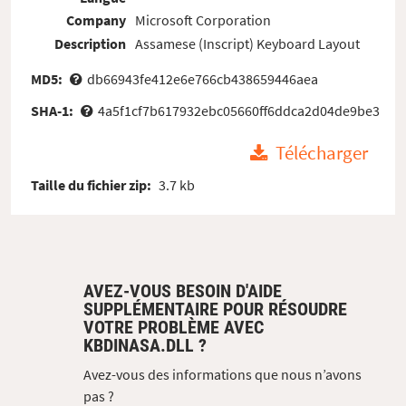
Company
Microsoft Corporation
Description
Assamese (Inscript) Keyboard Layout
MD5:
db66943fe412e6e766cb438659446aea
SHA-1:
4a5f1cf7b617932ebc05660ff6ddca2d04de9be3
Télécharger
Taille du fichier zip:
3.7 kb
AVEZ-VOUS BESOIN D'AIDE
SUPPLÉMENTAIRE POUR RÉSOUDRE
VOTRE PROBLÈME AVEC
KBDINASA.DLL ?
Avez-vous des informations que nous n’avons
pas ?