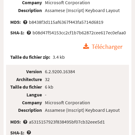
Company
Microsoft Corporation
Description
Assamese (Inscript) Keyboard Layout
MD5:
b8438f3d115af6367f443fa5714d6819
SHA-1:
b08d47f54153cc2cf1b7b62872cee617ec0efaa0
Télécharger
Taille du fichier zip:
3.4 kb
Version
6.2.9200.16384
Architecture
32
Taille du fichier
6 kb
Langue
-
Company
Microsoft Corporation
Description
Assamese (Inscript) Keyboard Layout
MD5:
a5315157923f838495bf07cb32eee5d1
SHA-1: