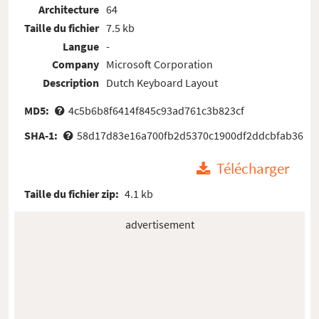
Architecture
64
Taille du fichier
7.5 kb
Langue
-
Company
Microsoft Corporation
Description
Dutch Keyboard Layout
MD5:
4c5b6b8f6414f845c93ad761c3b823cf
SHA-1:
58d17d83e16a700fb2d5370c1900df2ddcbfab36
Télécharger
Taille du fichier zip:
4.1 kb
advertisement