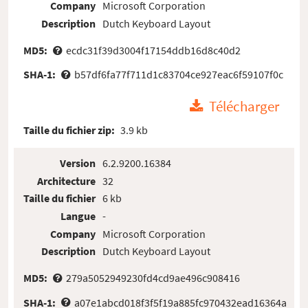
Company
Microsoft Corporation
Description
Dutch Keyboard Layout
MD5:
ecdc31f39d3004f17154ddb16d8c40d2
SHA-1:
b57df6fa77f711d1c83704ce927eac6f59107f0c
Télécharger
Taille du fichier zip:
3.9 kb
Version
6.2.9200.16384
Architecture
32
Taille du fichier
6 kb
Langue
-
Company
Microsoft Corporation
Description
Dutch Keyboard Layout
MD5:
279a5052949230fd4cd9ae496c908416
SHA-1:
a07e1abcd018f3f5f19a885fc970432ead16364a