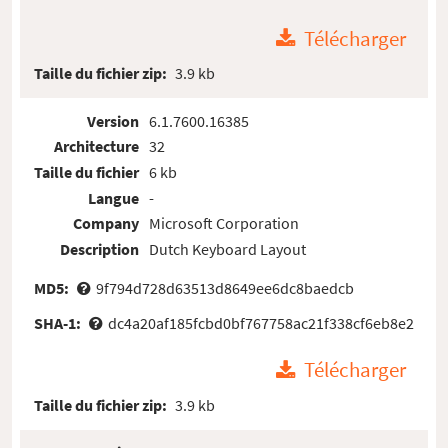
Télécharger
Taille du fichier zip:
3.9 kb
Version
6.1.7600.16385
Architecture
32
Taille du fichier
6 kb
Langue
-
Company
Microsoft Corporation
Description
Dutch Keyboard Layout
MD5:
9f794d728d63513d8649ee6dc8baedcb
SHA-1:
dc4a20af185fcbd0bf767758ac21f338cf6eb8e2
Télécharger
Taille du fichier zip:
3.9 kb