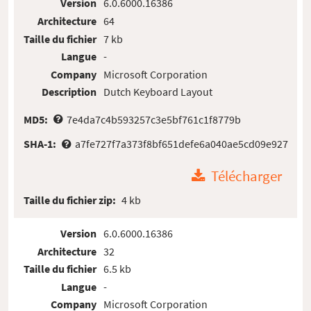
Version
6.0.6000.16386
Architecture
64
Taille du fichier
7 kb
Langue
-
Company
Microsoft Corporation
Description
Dutch Keyboard Layout
MD5:
7e4da7c4b593257c3e5bf761c1f8779b
SHA-1:
a7fe727f7a373f8bf651defe6a040ae5cd09e927
Télécharger
Taille du fichier zip:
4 kb
Version
6.0.6000.16386
Architecture
32
Taille du fichier
6.5 kb
Langue
-
Company
Microsoft Corporation