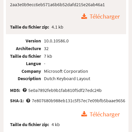
2aa3e0b9ecc6eb571a6b6b52dafd215e26ab46a1
Télécharger
Taille du fichier zip:
4.1 kb
Version
10.0.10586.0
Architecture
32
Taille du fichier
7 kb
Langue
-
Company
Microsoft Corporation
Description
Dutch Keyboard Layout
MD5:
5e0a7892feb9b1fab810f5df27edc24b
SHA-1:
7e807680b988eb131c5f57ec7e09bfb5baae9656
Télécharger
Taille du fichier zip:
4 kb