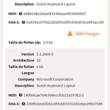
Description
Dutch Keyboard Layout
MD5:
e888138e2a6ae833386aacfd19b05b07
SHA-1:
6c834a1974522262993d0f5350e653ce893acc90
Télécharger
Taille du fichier zip:
3.9 kb
Version
5.1.2600.0
Architecture
32
Taille du fichier
6 kb
Langue
-
Company
Microsoft Corporation
Description
Dutch Keyboard Layout
MD5:
140fe6cae764c9e8eccfcb21a19781c5
SHA-1:
2399fc6ea5f042c4f4c687d7e2d1e8ac29b07589