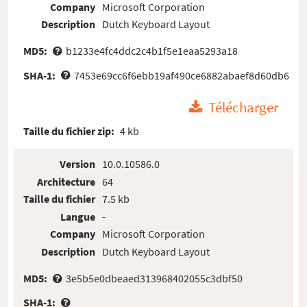
Company
Microsoft Corporation
Description
Dutch Keyboard Layout
MD5:
b1233e4fc4ddc2c4b1f5e1eaa5293a18
SHA-1:
7453e69cc6f6ebb19af490ce6882abaef8d60db6
Télécharger
Taille du fichier zip:
4 kb
Version
10.0.10586.0
Architecture
64
Taille du fichier
7.5 kb
Langue
-
Company
Microsoft Corporation
Description
Dutch Keyboard Layout
MD5:
3e5b5e0dbeaed313968402055c3dbf50
SHA-1: