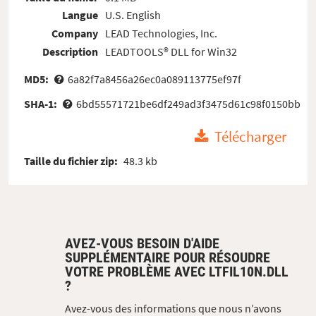
Langue
U.S. English
Company
LEAD Technologies, Inc.
Description
LEADTOOLS® DLL for Win32
MD5:
6a82f7a8456a26ec0a089113775ef97f
SHA-1:
6bd55571721be6df249ad3f3475d61c98f0150bb
Télécharger
Taille du fichier zip:
48.3 kb
AVEZ-VOUS BESOIN D'AIDE
SUPPLÉMENTAIRE POUR RÉSOUDRE
VOTRE PROBLÈME AVEC LTFIL10N.DLL
?
Avez-vous des informations que nous n’avons