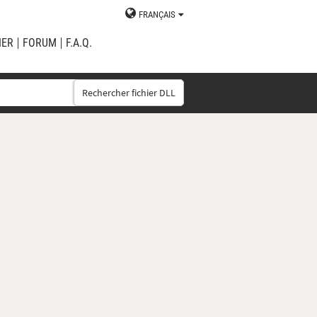
FRANÇAIS
IER
FORUM
F.A.Q.
Rechercher fichier DLL