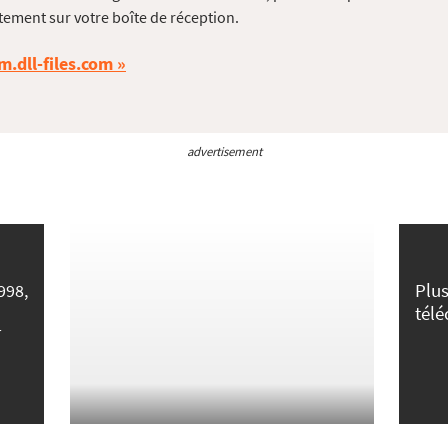
tement sur votre boîte de réception.
m.dll-files.com
advertisement
Plus
998,
tél
r