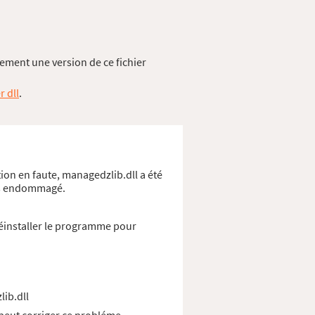
ement une version de ce fichier
r dll
.
ion en faute, managedzlib.dll a été
ows endommagé.
éinstaller le programme pour
lib.dll