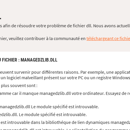
L
 afin de résoudre votre problème de fichier dll. Nous avons actuell
chier, veuillez contribuer à la communauté en
téléchargeant ce fichie
 FICHIER
: MANAGEDZLIB.DLL
peuvent survenir pour différentes raisons. Par exemple, une applicat
un logiciel malveillant présent sur votre PC ou un registre Wind
 plus souvent sont :
amme car il manque managedzlib.dll votre ordinateur. Essayez de r
anagedzlib.dll Le module spécifié est introuvable.
lib.dll. Le module spécifié est introuvable.
 est introuvable dans la bibliothéque de lien dynamiques managedz