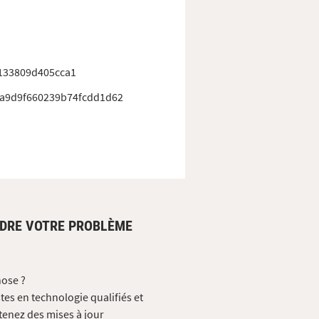
133809d405cca1
3a9d9f660239b74fcdd1d62
UDRE VOTRE PROBLÈME
hose ?
tes en technologie qualifiés et
tenez des mises à jour