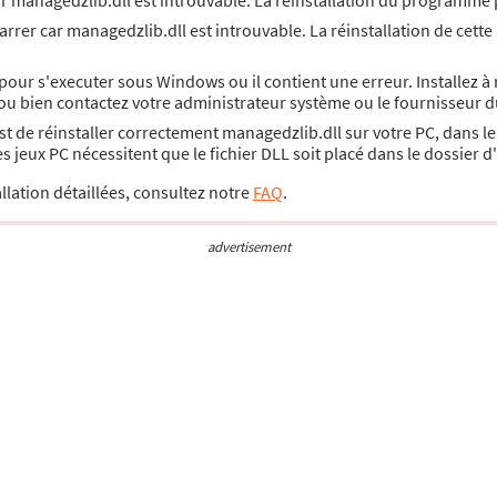
ar managedzlib.dll est introuvable. La réinstallation du programme
rrer car managedzlib.dll est introuvable. La réinstallation de cette
pour s'executer sous Windows ou il contient une erreur. Installez 
 ou bien contactez votre administrateur système ou le fournisseur d
 est de réinstaller correctement managedzlib.dll sur votre PC, dans 
jeux PC nécessitent que le fichier DLL soit placé dans le dossier 
llation détaillées, consultez notre
FAQ
.
advertisement