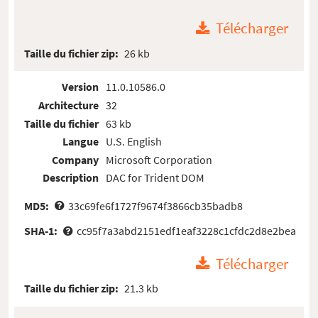
Télécharger
Taille du fichier zip:
26 kb
Version
11.0.10586.0
Architecture
32
Taille du fichier
63 kb
Langue
U.S. English
Company
Microsoft Corporation
Description
DAC for Trident DOM
MD5:
33c69fe6f1727f9674f3866cb35badb8
SHA-1:
cc95f7a3abd2151edf1eaf3228c1cfdc2d8e2bea
Télécharger
Taille du fichier zip:
21.3 kb