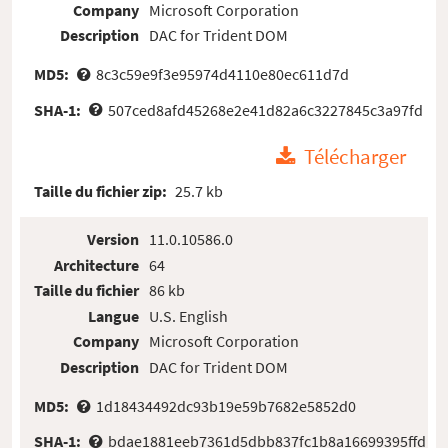
Company
Microsoft Corporation
Description
DAC for Trident DOM
MD5:
8c3c59e9f3e95974d4110e80ec611d7d
SHA-1:
507ced8afd45268e2e41d82a6c3227845c3a97fd
Télécharger
Taille du fichier zip:
25.7 kb
Version
11.0.10586.0
Architecture
64
Taille du fichier
86 kb
Langue
U.S. English
Company
Microsoft Corporation
Description
DAC for Trident DOM
MD5:
1d18434492dc93b19e59b7682e5852d0
SHA-1:
bdae1881eeb7361d5dbb837fc1b8a16699395ffd