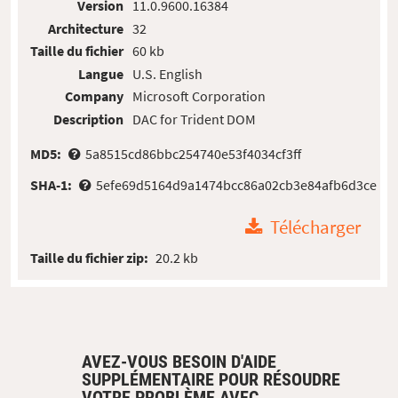
Version
11.0.9600.16384
Architecture
32
Taille du fichier
60 kb
Langue
U.S. English
Company
Microsoft Corporation
Description
DAC for Trident DOM
MD5:
5a8515cd86bbc254740e53f4034cf3ff
SHA-1:
5efe69d5164d9a1474bcc86a02cb3e84afb6d3ce
Télécharger
Taille du fichier zip:
20.2 kb
AVEZ-VOUS BESOIN D'AIDE
SUPPLÉMENTAIRE POUR RÉSOUDRE
VOTRE PROBLÈME AVEC