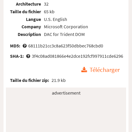
Architecture
32
Taille du fichier
65 kb
Langue
U.S. English
Company
Microsoft Corporation
Description
DAC for Trident DOM
MD5:
68111b21cc3c8a623f50dbbec768cbd0
SHA-1:
3f4c08ad081866e4e2dce192fcf997911cde6296
Télécharger
Taille du fichier zip:
21.9 kb
advertisement