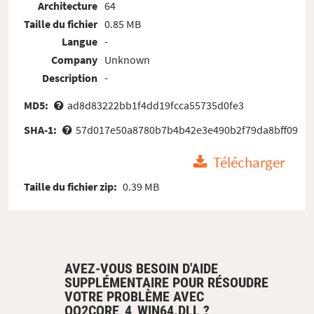
Architecture
64
Taille du fichier
0.85 MB
Langue
-
Company
Unknown
Description
-
MD5:
ad8d83222bb1f4dd19fcca55735d0fe3
SHA-1:
57d017e50a8780b7b4b42e3e490b2f79da8bff09
Télécharger
Taille du fichier zip:
0.39 MB
AVEZ-VOUS BESOIN D'AIDE
SUPPLÉMENTAIRE POUR RÉSOUDRE
VOTRE PROBLÈME AVEC
OO2CORE_4_WIN64.DLL ?