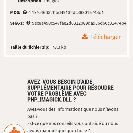
Description
Imagick
MD5:
47b7046d32ffbd49132dc38801a743d1
SHA-1:
9ec8a490c547fae2d6312089da936d60c31474b4
Télécharger
Taille du fichier zip:
78.3 kb
AVEZ-VOUS BESOIN D'AIDE
SUPPLÉMENTAIRE POUR RÉSOUDRE
VOTRE PROBLÈME AVEC
PHP_IMAGICK.DLL ?
Avez-vous des informations que nous n’avons
pas ?
Est-ce que nos conseils vous ont aidé ou nous
avons manqué quelque chose ?