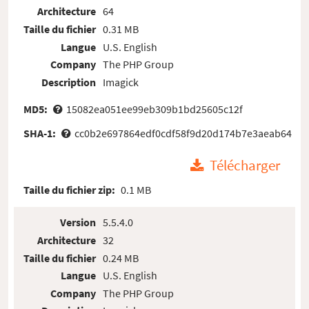
Architecture
64
Taille du fichier
0.31 MB
Langue
U.S. English
Company
The PHP Group
Description
Imagick
MD5:
15082ea051ee99eb309b1bd25605c12f
SHA-1:
cc0b2e697864edf0cdf58f9d20d174b7e3aeab64
Télécharger
Taille du fichier zip:
0.1 MB
Version
5.5.4.0
Architecture
32
Taille du fichier
0.24 MB
Langue
U.S. English
Company
The PHP Group