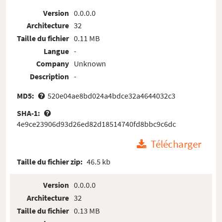
Version
0.0.0.0
Architecture
32
Taille du fichier
0.11 MB
Langue
-
Company
Unknown
Description
-
MD5:
520e04ae8bd024a4bdce32a4644032c3
SHA-1:
4e9ce23906d93d26ed82d18514740fd8bbc9c6dc
Télécharger
Taille du fichier zip:
46.5 kb
Version
0.0.0.0
Architecture
32
Taille du fichier
0.13 MB