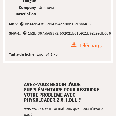
Langue
-
Company
Unknown
Description
-
MD5:
bb44d543f98d84354eb0bb10d7aa4658
SHA-1:
152bf367a569372f502021561b921b9e29edb0d6
Télécharger
Taille du fichier zip:
54.1 kb
AVEZ-VOUS BESOIN D'AIDE
SUPPLÉMENTAIRE POUR RÉSOUDRE
VOTRE PROBLÈME AVEC
PHYSXLOADER.2.8.1.DLL ?
Avez-vous des informations que nous n’avons
pas ?