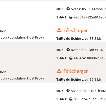
MD5:
524c450579311c45a6
SHA-1:
ee6b497125a61476
Télécharger
tion
tion Foundation Host Proxy
Taille du fichier zip:
53.3 kb
MD5:
a2aeeab451ad341070
SHA-1:
a484c41f8bb8e1e19
Télécharger
tion
tion Foundation Host Proxy
Taille du fichier zip:
52.6 kb
MD5:
5a58dab1541571b402
SHA-1:
8630c247e3ab05b80