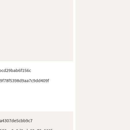
bcd29bab6f156c
69f78f5398d9aa7c9dd409f
a4307de5cbb9c7