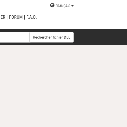
FRANÇAIS
IER
FORUM
F.A.Q.
Rechercher fichier DLL