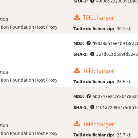
SHA-1:
49f9d522296951baa
Télécharger
tion
tion Foundation Host Proxy
Taille du fichier zip:
30.1 kb
MD5:
ff98a85a1ee4b918cac
SHA-1:
327d01ad599fd524
Télécharger
tion
tion Foundation Host Proxy
Taille du fichier zip:
25.5 kb
MD5:
ab0747e2c2c8b4c853
SHA-1:
f101a72096775dfa1
Télécharger
tion
tion Foundation Host Proxy
Taille du fichier zip:
23.7 kb