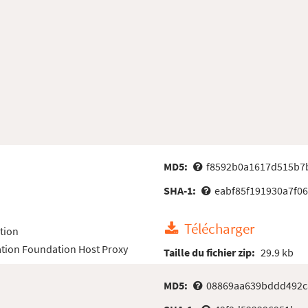
MD5:
f8592b0a1617d515b7
SHA-1:
eabf85f191930a7f0
Télécharger
tion
tion Foundation Host Proxy
Taille du fichier zip:
29.9 kb
MD5:
08869aa639bddd492c