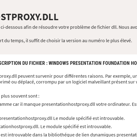
STPROXY.DLL
ci-dessous afin de résoudre votre problème de fichier dll. Nous av
 du temps, il suffit de choisir la version au numéro le plus élevé.
SCRIPTION DU FICHIER
: WINDOWS PRESENTATION FOUNDATION H
proxy.dll peuvent survenir pour différentes raisons. Par exemple, un
primé ou déplacé, corrompu par un logiciel malveillant présent sur
 plus souvent sont :
amme car il manque presentationhostproxy.dll votre ordinateur. Es
resentationhostproxy.dll Le module spécifié est introuvable.
tionhostproxy.dll. Le module spécifié est introuvable.
 est introuvable dans la bibliothéque de lien dynamiques presentat