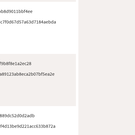
bb8d9011bbf4ee
7c7f0d67d57a63d7184aebda
f9b8f8e1a2ec28
a89123ab8eca2b07bf5ea2e
889dc52d0d2adb
f4d13be9d221acc633b872a