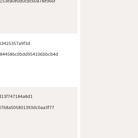
153ea0e0d0cdc60a78e966f
63425357a9f3d
3844586c0bdd954106bbcb4d
d13f747184a8d1
3768a505801393dc0aa3f77