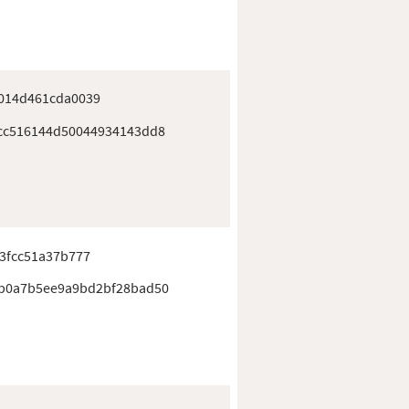
014d461cda0039
cc516144d50044934143dd8
3fcc51a37b777
4b0a7b5ee9a9bd2bf28bad50