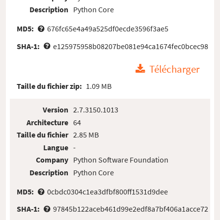
Description
Python Core
MD5:
676fc65e4a49a525df0ecde3596f3ae5
SHA-1:
e125975958b08207be081e94ca1674fec0bcec98
Télécharger
Taille du fichier zip:
1.09 MB
Version
2.7.3150.1013
Architecture
64
Taille du fichier
2.85 MB
Langue
-
Company
Python Software Foundation
Description
Python Core
MD5:
0cbdc0304c1ea3dfbf800ff1531d9dee
SHA-1:
97845b122aceb461d99e2edf8a7bf406a1acce72