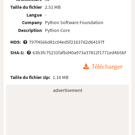
Taille du fichier
2.51 MB
Langue
-
Company
Python Software Foundation
Description
Python Core
MD5:
797f4566d81c04ed5f21637d2d64197f
SHA-1:
63b3fc75231fafbd40a973a37812f1771ed4b5bf
Télécharger
Taille du fichier zip:
1.16 MB
advertisement