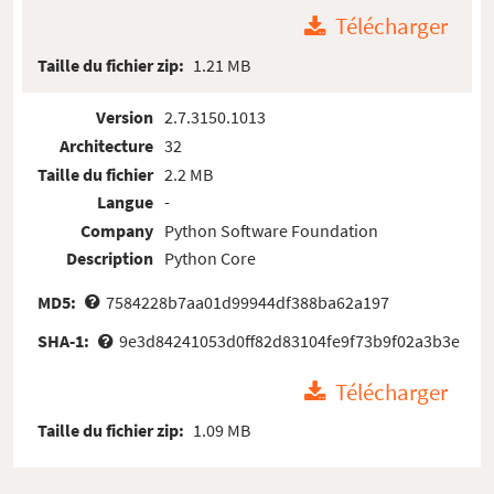
Télécharger
Taille du fichier zip:
1.21 MB
Version
2.7.3150.1013
Architecture
32
Taille du fichier
2.2 MB
Langue
-
Company
Python Software Foundation
Description
Python Core
MD5:
7584228b7aa01d99944df388ba62a197
SHA-1:
9e3d84241053d0ff82d83104fe9f73b9f02a3b3e
Télécharger
Taille du fichier zip:
1.09 MB