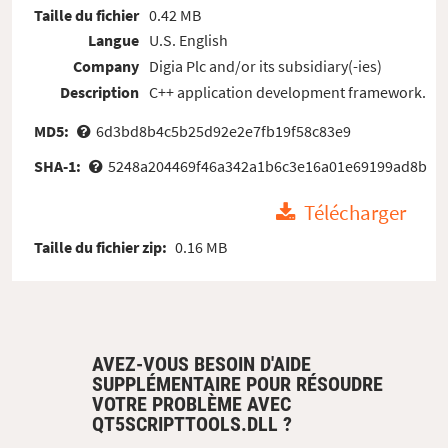
Taille du fichier
0.42 MB
Langue
U.S. English
Company
Digia Plc and/or its subsidiary(-ies)
Description
C++ application development framework.
MD5:
6d3bd8b4c5b25d92e2e7fb19f58c83e9
SHA-1:
5248a204469f46a342a1b6c3e16a01e69199ad8b
Télécharger
Taille du fichier zip:
0.16 MB
AVEZ-VOUS BESOIN D'AIDE
SUPPLÉMENTAIRE POUR RÉSOUDRE
VOTRE PROBLÈME AVEC
QT5SCRIPTTOOLS.DLL ?