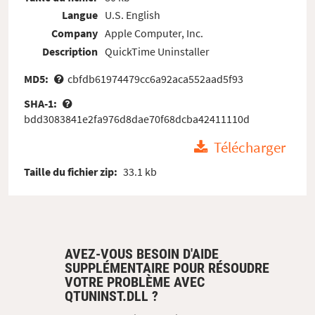
Langue
U.S. English
Company
Apple Computer, Inc.
Description
QuickTime Uninstaller
MD5:
cbfdb61974479cc6a92aca552aad5f93
SHA-1:
bdd3083841e2fa976d8dae70f68dcba42411110d
Télécharger
Taille du fichier zip:
33.1 kb
AVEZ-VOUS BESOIN D'AIDE
SUPPLÉMENTAIRE POUR RÉSOUDRE
VOTRE PROBLÈME AVEC
QTUNINST.DLL ?