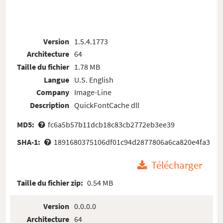
Version
1.5.4.1773
Architecture
64
Taille du fichier
1.78 MB
Langue
U.S. English
Company
Image-Line
Description
QuickFontCache dll
MD5:
fc6a5b57b11dcb18c83cb2772eb3ee39
SHA-1:
1891680375106df01c94d2877806a6ca820e4fa3
Télécharger
Taille du fichier zip:
0.54 MB
Version
0.0.0.0
Architecture
64