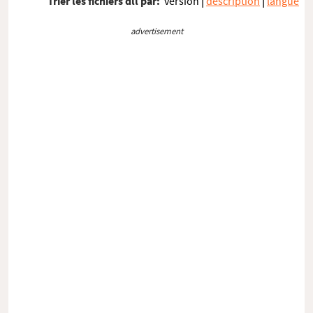
Trier les fichiers dll par:
version
|
description
|
langue
advertisement