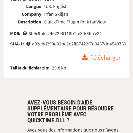
Langue
U.S. English
Company
Irfan Skiljan
Description
QuickTime PlugIn for IrfanView
MD5:
6b9c9b5c24e2296118b1fe3f56fc7e24
SHA-1:
a02abd290d32be1e2ff67422f7d0467dd4540769
Télécharger
Taille du fichier zip:
29.8 kb
AVEZ-VOUS BESOIN D'AIDE
SUPPLÉMENTAIRE POUR RÉSOUDRE
VOTRE PROBLÈME AVEC
QUICKTIME.DLL ?
Avez-vous des informations que nous n’avons