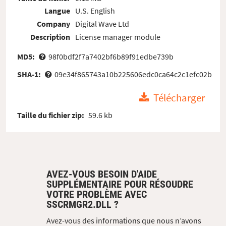
Langue
U.S. English
Company
Digital Wave Ltd
Description
License manager module
MD5:
98f0bdf2f7a7402bf6b89f91edbe739b
SHA-1:
09e34f865743a10b225606edc0ca64c2c1efc02b
Télécharger
Taille du fichier zip:
59.6 kb
AVEZ-VOUS BESOIN D'AIDE
SUPPLÉMENTAIRE POUR RÉSOUDRE
VOTRE PROBLÈME AVEC
SSCRMGR2.DLL ?
Avez-vous des informations que nous n’avons