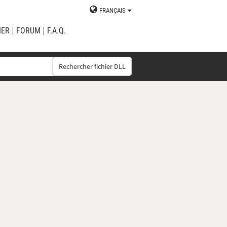
FRANÇAIS
IER
FORUM
F.A.Q.
Rechercher fichier DLL