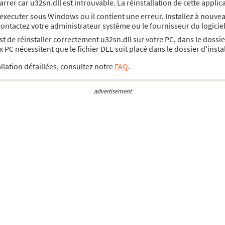
rrer car u32sn.dll est introuvable. La réinstallation de cette appli
'executer sous Windows ou il contient une erreur. Installez à nouv
 contactez votre administrateur système ou le fournisseur du logici
est de réinstaller correctement u32sn.dll sur votre PC, dans le doss
PC nécessitent que le fichier DLL soit placé dans le dossier d'inst
llation détaillées, consultez notre
FAQ
.
advertisement