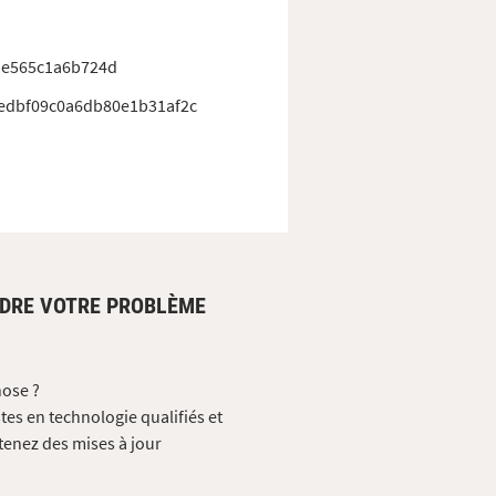
de565c1a6b724d
edbf09c0a6db80e1b31af2c
UDRE VOTRE PROBLÈME
hose ?
tes en technologie qualifiés et
tenez des mises à jour