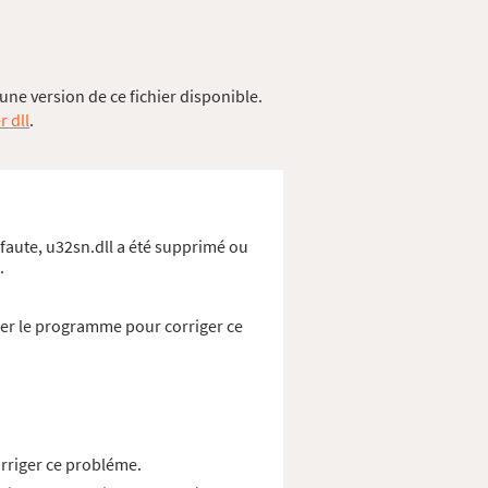
une version de ce fichier disponible.
r dll
.
 faute, u32sn.dll a été supprimé ou
.
ler le programme pour corriger ce
orriger ce probléme.