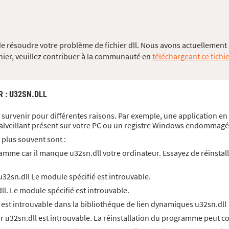
de résoudre votre problème de fichier dll. Nous avons actuellement 
chier, veuillez contribuer à la communauté en
téléchargeant ce fichie
R
: U32SN.DLL
t survenir pour différentes raisons. Par exemple, une application en
alveillant présent sur votre PC ou un registre Windows endommagé
 plus souvent sont :
mme car il manque u32sn.dll votre ordinateur. Essayez de réinstal
2sn.dll Le module spécifié est introuvable.
l. Le module spécifié est introuvable.
 est introuvable dans la bibliothéque de lien dynamiques u32sn.dll
ar u32sn.dll est introuvable. La réinstallation du programme peut c