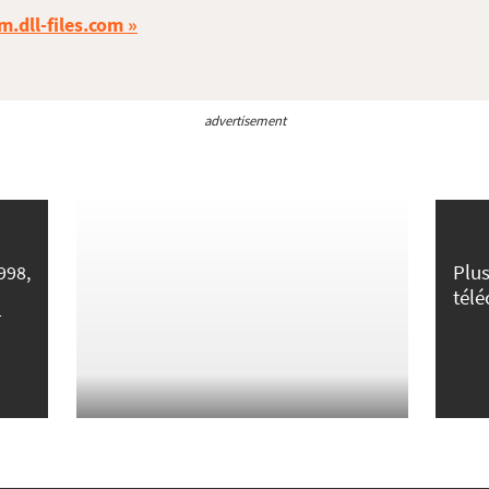
m.dll-files.com
advertisement
Plus
998,
tél
r