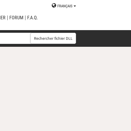
FRANÇAIS
IER
FORUM
F.A.Q.
Rechercher fichier DLL