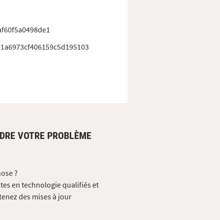
af60f5a0498de1
1a6973cf406159c5d195103
UDRE VOTRE PROBLÈME
hose ?
tes en technologie qualifiés et
tenez des mises à jour