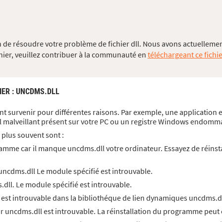
 de résoudre votre problème de fichier dll. Nous avons actuellement
chier, veuillez contribuer à la communauté en
téléchargeant ce fichie
IER
: UNCDMS.DLL
nt survenir pour différentes raisons. Par exemple, une application 
l malveillant présent sur votre PC ou un registre Windows endomm
 plus souvent sont :
amme car il manque uncdms.dll votre ordinateur. Essayez de réinst
ncdms.dll Le module spécifié est introuvable.
ll. Le module spécifié est introuvable.
 est introuvable dans la bibliothéque de lien dynamiques uncdms.d
ar uncdms.dll est introuvable. La réinstallation du programme peut