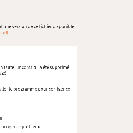
 une version de ce fichier disponible.
r dll
.
en faute, uncdms.dll a été supprimé
agé.
aller le programme pour corriger ce
ll
 corriger ce probléme.