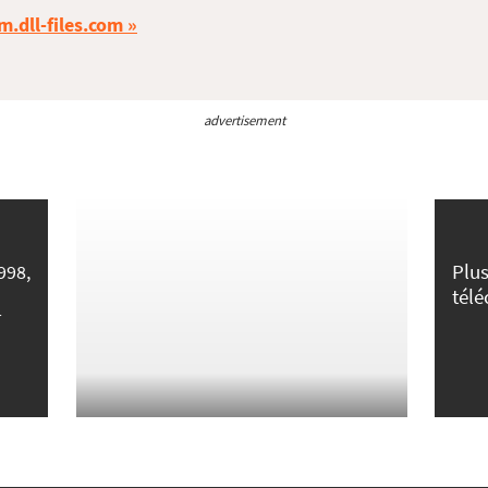
m.dll-files.com
advertisement
Plus
998,
tél
r