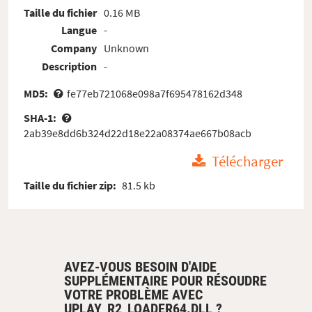
Taille du fichier
0.16 MB
Langue
-
Company
Unknown
Description
-
MD5:
fe77eb721068e098a7f695478162d348
SHA-1:
2ab39e8dd6b324d22d18e22a08374ae667b08acb
Télécharger
Taille du fichier zip:
81.5 kb
AVEZ-VOUS BESOIN D'AIDE
SUPPLÉMENTAIRE POUR RÉSOUDRE
VOTRE PROBLÈME AVEC
UPLAY_R2_LOADER64.DLL ?