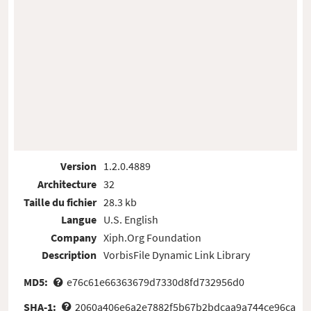
Version
1.2.0.4889
Architecture
32
Taille du fichier
28.3 kb
Langue
U.S. English
Company
Xiph.Org Foundation
Description
VorbisFile Dynamic Link Library
MD5:
e76c61e66363679d7330d8fd732956d0
SHA-1:
2060a406e6a2e7882f5b67b2bdcaa9a744ce96ca