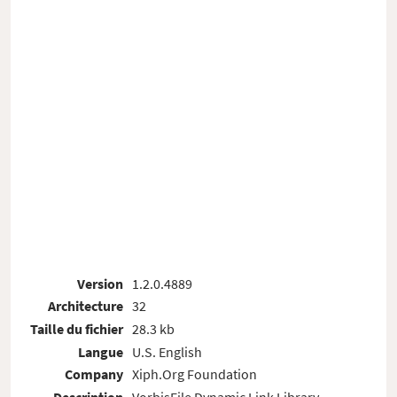
Version
1.2.0.4889
Architecture
32
Taille du fichier
28.3 kb
Langue
U.S. English
Company
Xiph.Org Foundation
Description
VorbisFile Dynamic Link Library