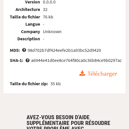
Version
0.0.0.0
Architecture
32
Taille du fichier
76 kb
Langue
-
Company
Unknown
Description
-
MD5:
98d702b7df424eefe2b1a93bc52d9420
SHA-1:
a6944e41d0ee8ce764f80ca0c36b84ce9b0297ac
Télécharger
Taille du fichier zip:
35 kb
AVEZ-VOUS BESOIN D'AIDE
SUPPLÉMENTAIRE POUR RÉSOUDRE
VOTRE PROBLÈME AVEC