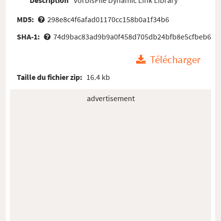
MD5:
298e8c4f6afad01170cc158b0a1f34b6
SHA-1:
74d9bac83ad9b9a0f458d705db24bfb8e5cfbeb6
Télécharger
Taille du fichier zip:
16.4 kb
advertisement