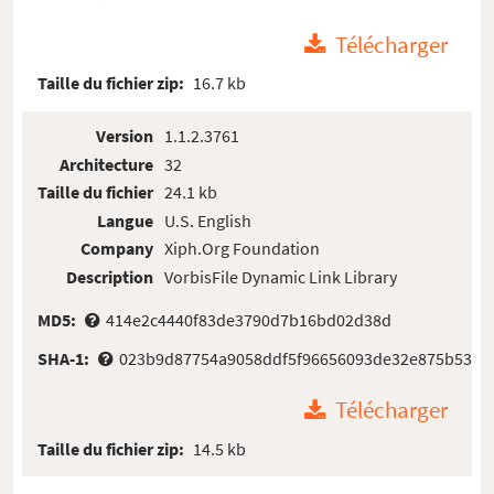
Télécharger
Taille du fichier zip:
16.7 kb
Version
1.1.2.3761
Architecture
32
Taille du fichier
24.1 kb
Langue
U.S. English
Company
Xiph.Org Foundation
Description
VorbisFile Dynamic Link Library
MD5:
414e2c4440f83de3790d7b16bd02d38d
SHA-1:
023b9d87754a9058ddf5f96656093de32e875b53
Télécharger
Taille du fichier zip:
14.5 kb