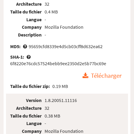
Architecture
32
Taille du fichier
0.4 MB
Langue
-
Company
Mozilla Foundation
Description
-
MD5:
95659cfd8339e4d5cb03cff8d632ea62
SHA-1:
6f8220e76cdc57524bebb9ee2350d2e5b77bc69e
Télécharger
Taille du fichier zip:
0.19 MB
Version
1.8.20051.11116
Architecture
32
Taille du fichier
0.38 MB
Langue
-
Company
Mozilla Foundation