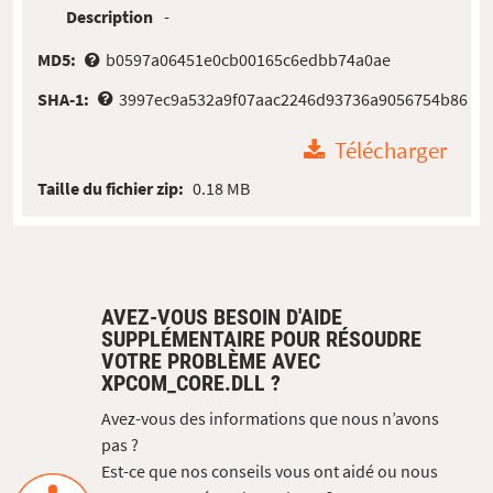
Description
-
MD5:
b0597a06451e0cb00165c6edbb74a0ae
SHA-1:
3997ec9a532a9f07aac2246d93736a9056754b86
Télécharger
Taille du fichier zip:
0.18 MB
AVEZ-VOUS BESOIN D'AIDE
SUPPLÉMENTAIRE POUR RÉSOUDRE
VOTRE PROBLÈME AVEC
XPCOM_CORE.DLL ?
Avez-vous des informations que nous n’avons
pas ?
Est-ce que nos conseils vous ont aidé ou nous