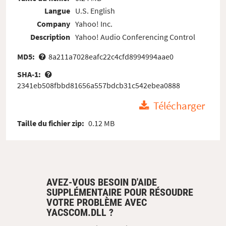
Langue
U.S. English
Company
Yahoo! Inc.
Description
Yahoo! Audio Conferencing Control
MD5:
8a211a7028eafc22c4cfd8994994aae0
SHA-1:
2341eb508fbbd81656a557bdcb31c542ebea0888
Télécharger
Taille du fichier zip:
0.12 MB
AVEZ-VOUS BESOIN D'AIDE
SUPPLÉMENTAIRE POUR RÉSOUDRE
VOTRE PROBLÈME AVEC
YACSCOM.DLL ?