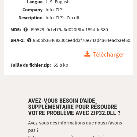
Langue
U.S. English
Company
Info-ZIP
Description
Info-ZIP's Zip dll
MD5:
d99529c0cb479a6d020f8be189dde380
SHA-1:
850bb36468230ceedd3f70e74ad4a64eacbaef60
Télécharger
Taille du fichier zip:
65.8 kb
AVEZ-VOUS BESOIN D'AIDE
SUPPLÉMENTAIRE POUR RÉSOUDRE
VOTRE PROBLÈME AVEC ZIP32.DLL ?
Avez-vous des informations que nous n’avons
pas ?